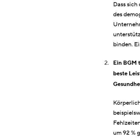
Dass sich 
des demog
Unternehm
unterstüt
binden. E
Ein BGM t
beste Lei
Gesundhei
Körperlic
beispiels
Fehlzeite
um 92 % ge