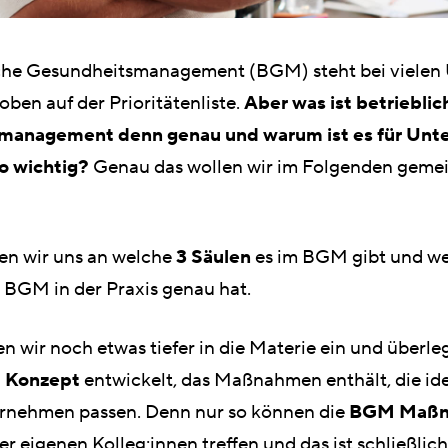
iche Gesundheitsmanagement (BGM) steht bei viele
oben auf der Prioritätenliste.
Aber was ist betrieblic
management denn genau und warum ist es für Un
o wichtig?
Genau das wollen wir im Folgenden geme
n wir uns an welche
3 Säulen
es im BGM gibt und w
 BGM in der Praxis genau hat.
n wir noch etwas tiefer in die Materie ein und überle
 Konzept
entwickelt, das Maßnahmen enthält, die id
rnehmen passen. Denn nur so können die
BGM Maß
r eigenen Kolleg:innen treffen und das ist schließlich