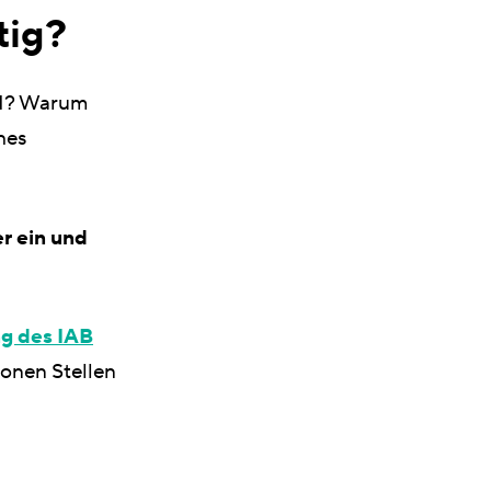
tig?
GM? Warum
hes
er ein und
ng des IAB
ionen Stellen