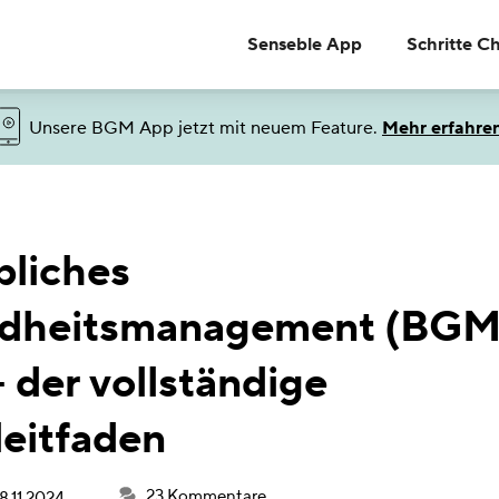
Senseble App
Schritte C
Unsere BGM App jetzt mit neuem Feature.
Mehr erfahre
bliches
dheitsmanagement (BGM)
 der vollständige
leitfaden
23 Kommentare
8.11.2024