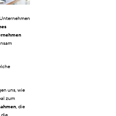
n Unternehmen
hes
ternehmen
insam
elche
gen uns, wie
eal zum
nahmen
, die
 die