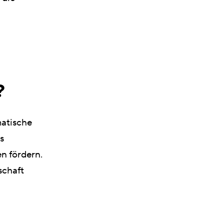
?
matische
s
n fördern.
schaft