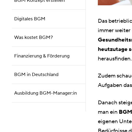
BGM Konzept erstellen
Digitales BGM
Das betriebl
immer weiter 
Was kostet BGM?
Gesundheits
heutzutage s
Finanzierung & Förderung
herausfinden.
BGM in Deutschland
Zudem schaue
Aufgaben das
Ausbildung BGM-Manager:in
Danach steige
man ein
BGM
eigenen Unte
Bedürfnisse de